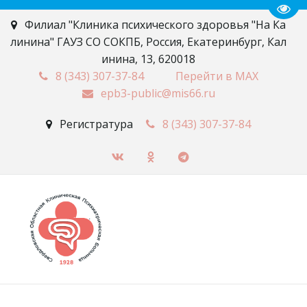
Пере
Филиал "Клиника психического здоровья "На Ка
линина" ГАУЗ СО СОКПБ
,
Россия
,
Екатеринбург
,
Кал
инина, 13
,
620018
8 (343)
307-37-84
Перейти в MAX
epb3-public@mis66.ru
Регистратура
8 (343)
307-37-84