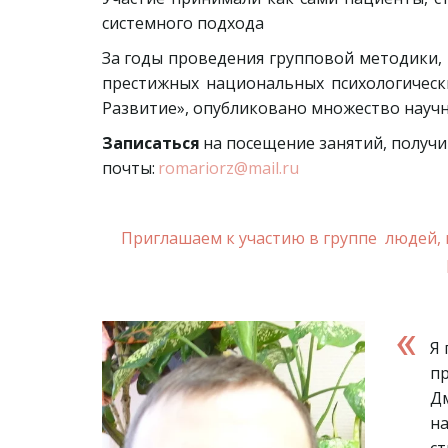
системного подхода
За годы проведения групповой методики, 
престижных национальных психологических
Развитие», опубликовано множество научн
Записаться
 на посещение занятий, полу
почты: 
romariorz@mail.ru
Приглашаем к участию в группе  людей, 
Я 
пр
Дм
на