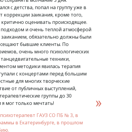
о сохранять молчание 3 дня.
лся с детства, попал на группу уже в
т коррекции заикания, кроме того,
– критично оценивать происходящее.
 подходом и очень теплой атмосферой
х заиканием, обязательно должны были
посещают бывшие клиенты. По
иемов, очень много психологических
, танцедвигательные техники,
ментом методики явилась терапия
тупали с концертами перед большим
естные для многих творческие
твие от публичных выступлений,
терапевтические группы до 30
 я мог только мечтать!
психотерапевт ГАУЗ СО ПБ № 3, в
раммы в Екатеринбурге, в прошлом
бию.