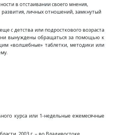
ости в отстаивании своего мнения, 
развития, личных отношений, замкнутый 
еще с детства или подросткового возраста
 Они вынуждены обращаться за помощью к
щим «волшебные» таблетки, методики или
му.
вного курса или 1-недельные ежемесячные
бласти, 2003 г. – во Владивостоке.