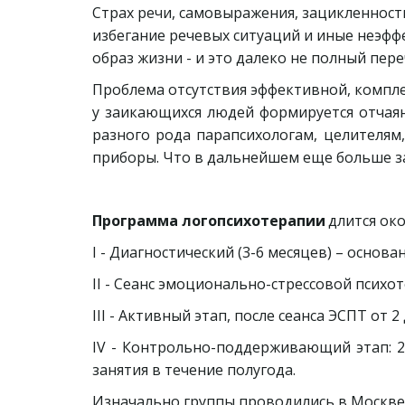
Страх речи, самовыражения, зацикленност
избегание речевых ситуаций и иные неэфф
образ жизни - и это далеко не полный пере
Проблема отсутствия эффективной, компле
у заикающихся людей формируется отчая
разного рода парапсихологам, целителя
приборы. Что в дальнейшем еще больше з
Программа логопсихотерапии
длится око
I - Диагностический (3-6 месяцев) – основа
II - Сеанс эмоционально-стрессовой психоте
III - Активный этап, после сеанса ЭСПТ от 
IV - Контрольно-поддерживающий этап: 2
занятия в течение полугода.
Изначально группы проводились в Москве, с 