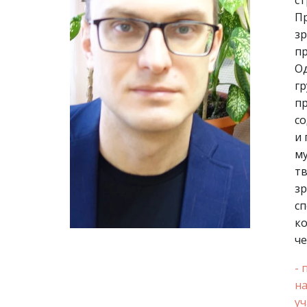
ст
Пр
зр
пр
Од
гр
пр
со
и 
му
тв
зр
сп
ко
че
- 
на
уч