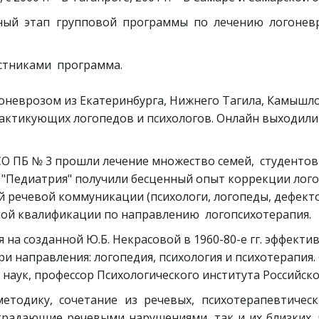
ый этап групповой программы по лечению логоневро
тниками  программа.   

огоневрозом из Екатеринбурга, Нижнего Тагила, Камышло
актикующих логопедов и психологов. Онлайн выходили н
СО ПБ № 3 прошли лечение множество семей,  студентов
 "Педиатрия" получили бесценный опыт коррекции логон
речевой коммуникации (психологи, логопеды, дефектол
ой квалификации по направлению  логопсихотерапия. 
на созданной Ю.Б. Некрасовой в 1960-80-е гг. эффекти
 направления: логопедия, психология и психотерапия. С
 наук, профессор Психологического института Российск
етодику, сочетание из речевых, психотерапевтическ
традающие речевыми нарушениями, так и их близких,