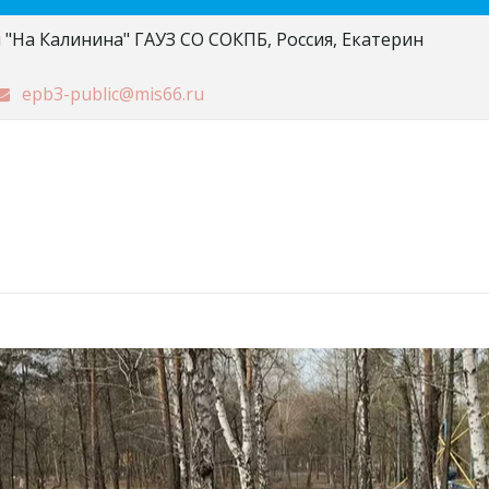
 "На Калинина" ГАУЗ СО СОКПБ
,
Россия
,
Екатерин
epb3-public@mis66.ru