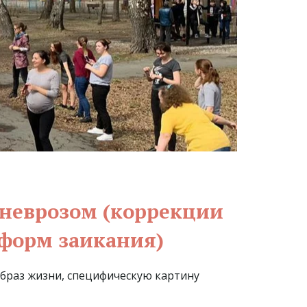
неврозом (коррекции 
 форм заикания)
раз жизни, специфическую картину 