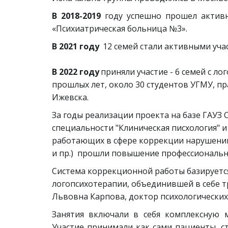
В 2018-2019
году успешно прошел активн
«Психиатрическая больница №3».
В 2021 году
  12 семей стали активными учас
В 2022 году
 приняли участие - 6 семей с л
прошлых лет, около 30 студентов УГМУ, пр
Ижевска.
За годы реализации проекта на базе ГАУЗ 
специальности "Клиническая писхология" и
работающих в сфере коррекции нарушений 
и пр.)  прошли повышение профессиональн
Система коррекционной работы базируется 
логопсихотерапии, объединившей в себе три
Львовна Карпова, доктор психологических
Занятия включали в себя комплексную м
Участие принимали как сами пациенты, с