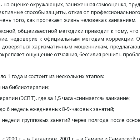
ь на оценке окружающих, заниженная самооценка, трудн
ективные способы защиты, отказ от профессионального 
чень того, как протекает жизнь человека с заиканием.
ксной, общеизвестной методики приводит к тому, что 
ние, недоверие к официальным методам коррекции.
м, доверяться харизматичным мошенникам, предлагаю
акрепляет ощущение отчаяния, бессилия решить пробле
ло 1 года и состоит из нескольких этапов:
н на библиотерапии;
рапии (ЭСПТ), где за 1,5 часа «снимается» заикание;
2 до 6 недель ежедневных 8-9-часовых занятий;
 недели групповых занятий через полгода после осно
2000 г. – в Таганроге, 2001 г. – в Самаре и Самарской о