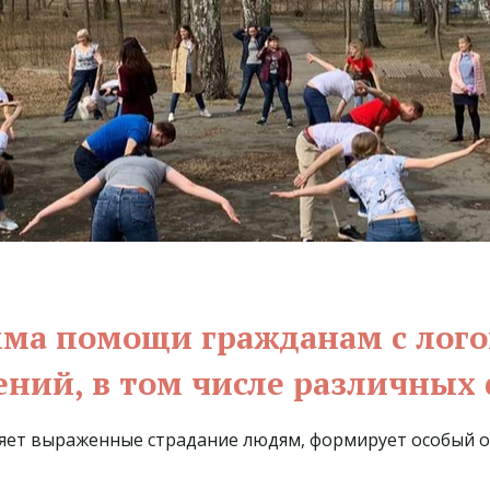
а­­ помощи гражданам с лого
ний, в том числе различных
яет выраженные страдание людям, формирует особый об