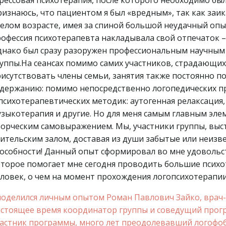
рессовая психотерапия, после которого необходимо был
изнаюсь, что пациентом я был «вредным», так как заика
елом возрасте, имея за спиной большой неудачный опы
офессия психотерапевта накладывала свой отпечаток 
нако был сразу разоружен профессиональным научным
уппы.На сеансах помимо самих участников, страдающи
исутствовать члены семьи, занятия также постоянно 
держанию: помимо непосредственно логопедических пр
психотерапевтических методик: аутогенная релаксация
зыкотерапия и другие. Но для меня самым главным эле
орческим самовыражением. Мы, участники группы, выс
ительским залом, доставая из души забытые или неизв
особности! Данный опыт сформировал во мне удовольс
торое помогает мне сегодня проводить большие психо
ловек, о чем на момент прохождения логопсихотерапии
поделился личным опытом Роман Павлович Зайко, врач-
стоящее время координатор группы и соведущий прог
астник программы, много лет преодолевавший логофо