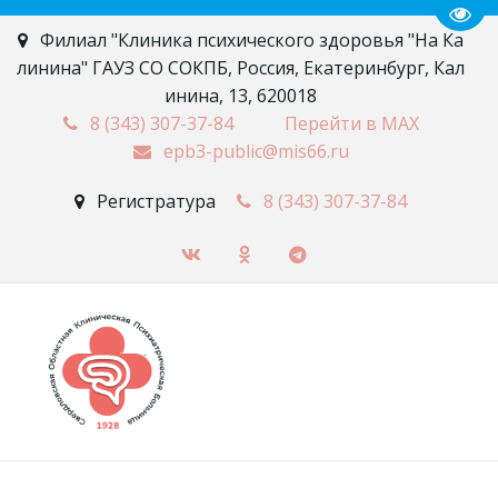
Пере
Филиал "Клиника психического здоровья "На Ка
линина" ГАУЗ СО СОКПБ
,
Россия
,
Екатеринбург
,
Кал
инина, 13
,
620018
8 (343)
307-37-84
Перейти в MAX
epb3-public@mis66.ru
Регистратура
8 (343)
307-37-84