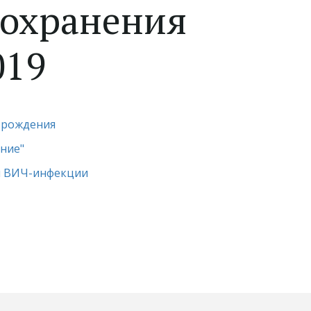
оохранения
019
е рождения
ние"
й ВИЧ-инфекции