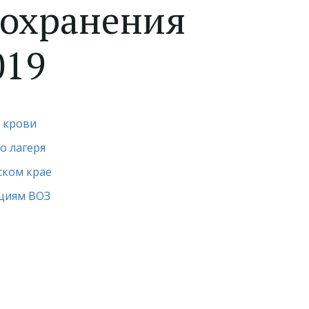
оохранения
019
е крови
о лагеря
ском крае
ациям ВОЗ