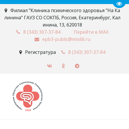
Пере
Филиал "Клиника психического здоровья "На Ка
линина" ГАУЗ СО СОКПБ
,
Россия
,
Екатеринбург
,
Кал
инина, 13
,
620018
8 (343)
307-37-84
Перейти в MAX
epb3-public@mis66.ru
Регистратура
8 (343)
307-37-84