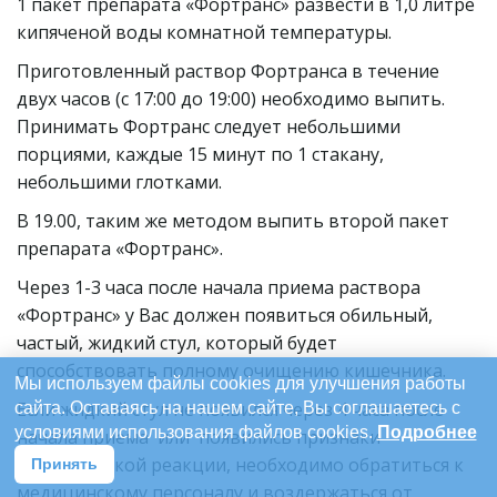
1 пакет препарата «Фортранс» развести в 1,0 литре 
кипяченой воды комнатной температуры.
Приготовленный раствор Фортранса в течение 
двух часов (с 17:00 до 19:00) необходимо выпить. 
Принимать Фортранс следует небольшими 
порциями, каждые 15 минут по 1 стакану, 
небольшими глотками.
В 19.00, таким же методом выпить второй пакет 
препарата «Фортранс».
Через 1-3 часа после начала приема раствора 
«Фортранс» у Вас должен появиться обильный, 
частый, жидкий стул, который будет 
способствовать полному очищению кишечника.
Мы используем файлы cookies для улучшения работы
Если жидкий стул не появился через 4 часа после 
сайта. Оставаясь на нашем сайте, Вы соглашаетесь с
условиями использования файлов cookies.
Подробнее
начала приема  или  появились признаки 
аллергической реакции, необходимо обратиться к 
Принять
медицинскому персоналу и воздержаться от 