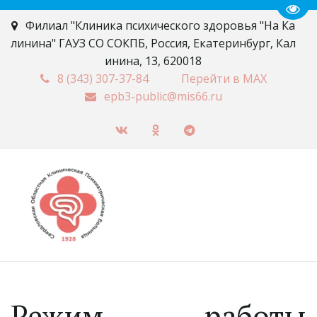
Пере
Филиал "Клиника психического здоровья "На Ка
линина" ГАУЗ СО СОКПБ
,
Россия
,
Екатеринбург
,
Кал
инина, 13
,
620018
8 (343)
307-37-84
Перейти в MAX
epb3-public@mis66.ru
Режим работы