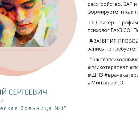
расстройство, БАР и 
формируется и как 
👨‍⚕ Спикер - Троф
психолог ГАУЗ СО "
🔔ЗАНЯТИЯ ПРОВОД
запись не требуется
#школапсихологич
#психотерапевт #п
#ШПЗ #врачекатери
#МинздравСО