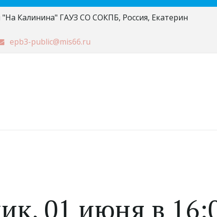
 "На Калинина" ГАУЗ СО СОКПБ
,
Россия
,
Екатерин
epb3-public@mis66.ru
к, 01 июня в 16: