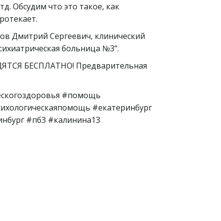
тд. Обсудим что это такое, как
протекает.
имов Дмитрий Сергеевич, клинический
Психиатрическая больница №3".
ЯТСЯ БЕСПЛАТНО! Предварительная
.
ескогоздоровья #помощь
сихологическаяпомощь #екатеринбург
нбург #пб3 #калинина13