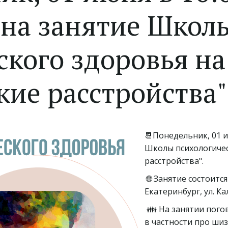
на занятие Школ
кого здоровья на
ие расстройства"
📆Понедельник, 01 и
Школы психологичес
расстройства".
🌐 Занятие состоитс
Екатеринбург, ул. К
👪 На занятии пого
в частности про ш