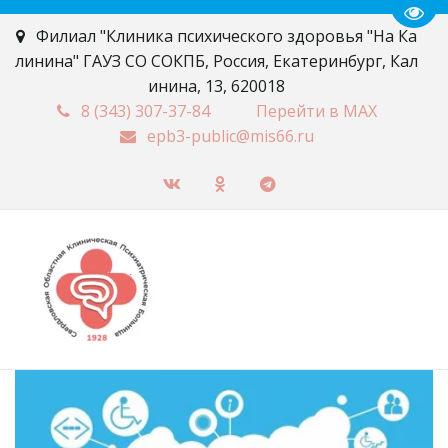
Пере
Филиал "Клиника психического здоровья "На Ка
линина" ГАУЗ СО СОКПБ
,
Россия
,
Екатеринбург
,
Кал
инина, 13
,
620018
8 (343)
307-37-84
Перейти в MAX
epb3-public@mis66.ru