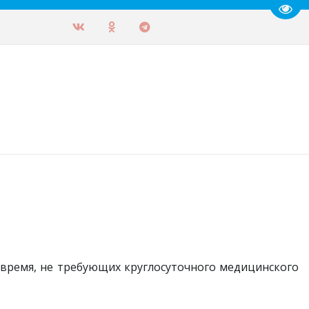
Пере
ия для пациентов		
 время, не требующих круглосуточного медицинского