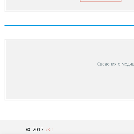
Сведения о медиц
©  2017 
uKit