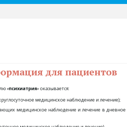
		Информац
илю
«
психиатрия
»
оказывается:
круглосуточное медицинское наблюдение и лечение);
вающих медицинское наблюдение и лечение в дневное
суточное медицинское наблюдение и лечение).