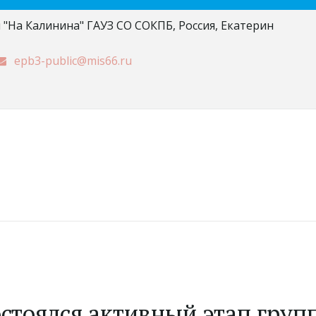
 "На Калинина" ГАУЗ СО СОКПБ
,
Россия
,
Екатерин
epb3-public@mis66.ru
 состоялся активный этап гр