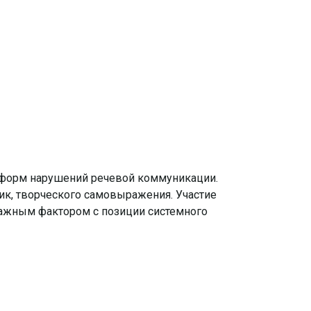
их форм нарушений речевой коммуникации.
тик, творческого самовыраже
ния. Участие
важным фактором с позиции системного