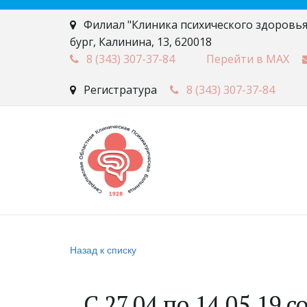
Филиал "Клиника психического здоровья
бург
,
Калинина, 13
,
620018
8 (343)
307-37-84
Перейти в MAX
Регистратура
8 (343)
307-37-84
Назад к списку
C 27.04 по 14.05.19